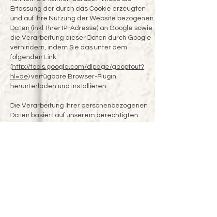
Erfassung der durch das Cookie erzeugten
und auf Ihre Nutzung der Website bezogenen
Daten (inkl. Ihrer IP-Adresse) an Google sowie
die Verarbeitung dieser Daten durch Google
verhindern, indem Sie das unter dem
folgenden Link
(
http://tools.google.com/dlpage/gaoptout?
hl=de)
verfügbare Browser-Plugin
herunterladen und installieren.
Die Verarbeitung Ihrer personenbezogenen
Daten basiert auf unserem berechtigten
Interesse aus den vorgenannten Zwecken
zur Datenerhebung. Wir verwenden Ihre
Daten nicht, um Rückschlüsse auf Ihre Person
zu ziehen. Empfänger der Daten sind nur die
verantwortliche Stelle und ggf.
Auftragsverarbeiter.
Anonyme Informationen dieser Art werden
von uns ggfs. statistisch ausgewertet, um
unseren Internetauftritt und die
dahinterstehende Technik zu optimieren.